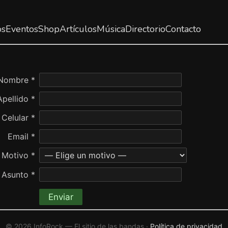
os
Eventos
Shop
Artículos
Música
Directorio
Contacto
Nombre *
Apellido *
Celular *
Email *
Motivo *
Asunto *
Enviar
© 2026 InfoRock — El sitio de las bandas ·
Política de privacidad