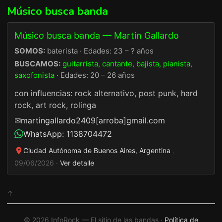
Músico busca banda
Músico busca banda — Martin Gallardo
SOMOS:
baterista · Edades: 23 – ? años
BUSCAMOS:
guitarrista, cantante, bajista, pianista,
saxofonista
· Edades: 20 – 26 años
con influencias: rock alternativo, post punk, hard
rock, art rock, rolinga
✉
martingallardo2409[arroba]gmail.com
WhatsApp: 1138704472
Ciudad Autónoma de Buenos Aires, Argentina
·
09/06/2026 ·
Ver detalle
↑
© 2026 InfoRock — El sitio de las bandas ·
Política de