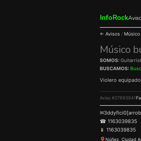
InfoRock
Avis
← Avisos
/
Músico
Músico b
SOMOS:
Guitarris
BUSCAMOS:
Busc
Violero equipado 
Aviso #27693941
F
✉
3ddyfici0[arro
☎ 1163039835
📱 1163039835
Núñez, Ciudad A