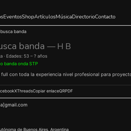
os
Eventos
Shop
Artículos
Música
Directorio
Contacto
 busca banda
usca banda
— H B
ta · Edades: 53 – ? años
o banda onda STP
full con toda la experiencia nivel profesional para proyect
acebook
X
Threads
Copiar enlace
QR
PDF
ba]gmail.com
utónoma de Buenos Aires, Argentina