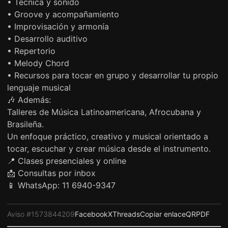
• Técnica y sonido
• Groove y acompañamiento
• Improvisación y armonía
• Desarrollo auditivo
• Repertorio
• Melody Chord
• Recursos para tocar en grupo y desarrollar tu propio
lenguaje musical
🎶 Además:
Talleres de Música Latinoamericana, Afrocubana y
Brasileña.
Un enfoque práctico, creativo y musical orientado a
tocar, escuchar y crear música desde el instrumento.
📍 Clases presenciales y online
📩 Consultas por inbox
📱 WhatsApp: 11 6940-9347
Aviso #1573844209
Facebook
X
Threads
Copiar enlace
QR
PDF