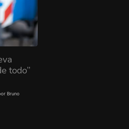
eva
de todo”
por Bruno