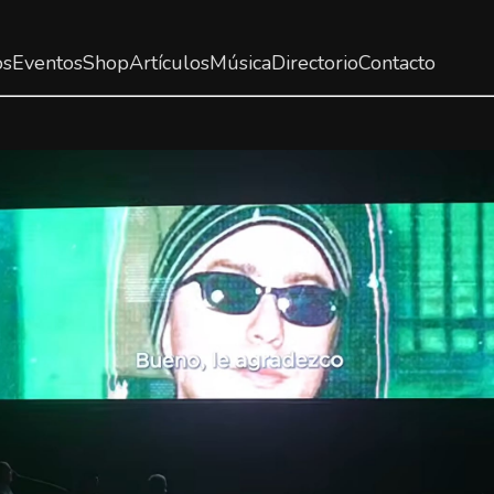
os
Eventos
Shop
Artículos
Música
Directorio
Contacto