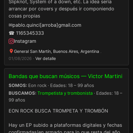
Slipknot, System of a down, etc. La idea sería
arrancar por covers y después ir componiendo
cosas propias
✉
pablo.quinci[arroba]gmail.com
☎ 1165345333
Instagram
General San Martín, Buenos Aires, Argentina
·
01/08/2026 ·
Ver detalle
Bandas que buscan músicos — Victor Martini
SOMOS:
Eon rock · Edades: 18 – 99 años
BUSCAMOS:
Trompetista y trombonista
· Edades: 18 –
99 años
EON ROCK BUSCA TROMPETA Y TROMBÓN
Hay un EP subido a plataformas digitales y fechas
confirmadas/en armado para lo que resta del año.