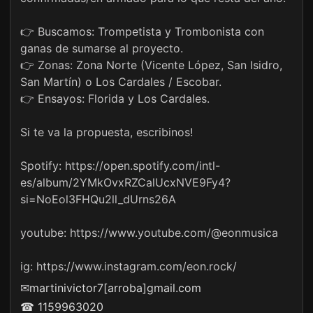
👉 Buscamos: Trompetista y Trombonista con
ganas de sumarse al proyecto.
👉 Zonas: Zona Norte (Vicente López, San Isidro,
San Martín) o Los Cardales / Escobar.
👉 Ensayos: Florida y Los Cardales.
Si te va la propuesta, escribinos!
Spotify: https://open.spotify.com/intl-
es/album/2YMkOvxRZCalUcxNVE9Fy4?
si=NoEol3FHQu2ll_dUrns26A
youtube: https://www.youtube.com/@eonmusica
ig: https://www.instagram.com/eon.rock/
✉
martinivictor7[arroba]gmail.com
☎ 1159963020