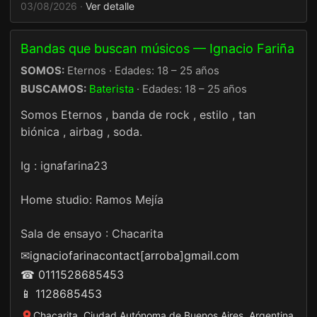
03/08/2026 ·
Ver detalle
Bandas que buscan músicos — Ignacio Fariña
SOMOS:
Eternos · Edades: 18 – 25 años
BUSCAMOS:
Baterista
· Edades: 18 – 25 años
Somos Eternos , banda de rock , estilo , tan
biónica , airbag , soda.
Ig : ignafarina23
Home studio: Ramos Mejía
Sala de ensayo : Chacarita
✉
ignaciofarinacontact[arroba]gmail.com
☎ 0111528685453
📱 1128685453
Chacarita, Ciudad Autónoma de Buenos Aires, Argentina