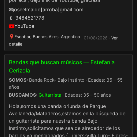
por aca', dejo link de Youtube, gracias!!
✉
joseelmaldo[arroba]gmail.com
📱 3484521778
YouTube
Escobar, Buenos Aires, Argentina
· 01/08/2026 ·
Ver
detalle
Bandas que buscan músicos — Estefania
Cerizola
SOMOS:
Banda Rock- Bajo Instinto · Edades: 35 – 55
años
BUSCAMOS:
Guitarrista
· Edades: 35 – 50 años
Hola,somos una banda oriunda de Parque
Avellaneda/Mataderos,estamos en la búsqueda de
un guitarrista para nuestra banda Bajo
Instinto,solicitamos que sea de alrededor de los
barrios ya mencionados ( Liniers-Villa Luro- Flores-