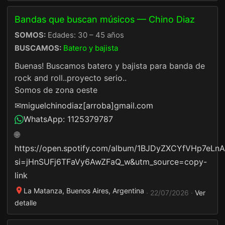
Bandas que buscan músicos — Chino Diaz
SOMOS:
Edades: 30 – 45 años
BUSCAMOS:
Batero y bajista
Buenas! Buscamos batero y bajista para banda de
rock and roll..proyecto serio..
Somos de zona oeste
✉
miguelchinodiaz[arroba]gmail.com
WhatsApp: 1125379787
🌐
https://open.spotify.com/album/1BJDyZXCYfVHp7eLn
si=jHnSUFj6TFaVy6AwZFaQ_w&utm_source=copy-
link
La Matanza, Buenos Aires, Argentina
· 22/07/2026 ·
Ver
detalle