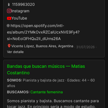
📱 1159963020
Instagram
YouTube
🌐
https://open.spotify.com/intl-
es/album/2YMkOvxRZCalUcxNVE9Fy4?
si=NoEol3FHQu2ll_dUrns26A
Vicente López, Buenos Aires, Argentina
· 31/07/2026 ·
Ver detalle
Bandas que buscan músicos — Matias
Costantino
SOMOS:
Pianista y bajista de jazz · Edades: 44 – 60
años
BUSCAMOS:
Cantante femenina
Somos pianista y bajista. Buscamos cantante para
tocar jazz. En principio sería a modo de estudio,