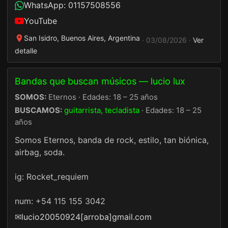
WhatsApp: 01157508556
YouTube
San Isidro, Buenos Aires, Argentina
· 03/08/2026 ·
Ver
detalle
Bandas que buscan músicos — lucio lux
SOMOS:
Eternos · Edades: 18 – 25 años
BUSCAMOS:
guitarrista, tecladista
· Edades: 18 – 25
años
Somos Eternos, banda de rock, estilo, tan biónica,
airbag, soda.
ig: Rocket_requiem
num: +54 115 155 3042
✉
lucio20050924[arroba]gmail.com