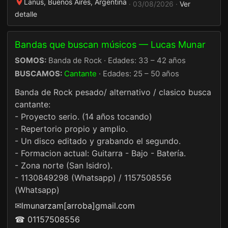
Lanús, Buenos Aires, Argentina
· 03/08/2026 ·
Ver
detalle
Bandas que buscan músicos — Lucas Munar
SOMOS:
Banda de Rock · Edades: 33 – 42 años
BUSCAMOS:
Cantante
· Edades: 25 – 50 años
Banda de Rock pesado/ alternativo / clasico busca
cantante:
- Proyecto serio. (14 años tocando)
- Repertorio propio y amplio.
- Un disco editado y grabando el segundo.
- Formacion actual: Guitarra - Bajo - Batería.
- Zona norte (San Isidro).
- 1130849298 (Whatsapp) / 1157508556
(Whatsapp)
✉
lmunarzam[arroba]gmail.com
☎ 01157508556