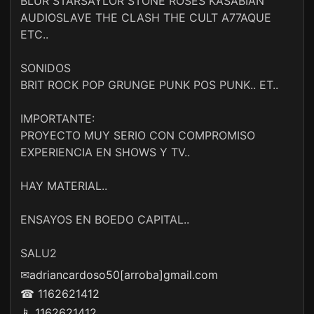
BLUR STARSAYLOR STONE ROSES KASABIAN
AUDIOSLAVE THE CLASH THE CULT A77AQUE
ETC..
SONIDOS
BRIT ROCK POP GRUNGE PUNK POS PUNK.. ET..
IMPORTANTE:
PROYECTO MUY SERIO CON COMPROMISO
EXPERIENCIA EN SHOWS Y TV..
HAY MATERIAL..
ENSAYOS EN BOEDO CAPITAL..
SALU2
✉
adriancardoso50[arroba]gmail.com
☎ 1162621412
📱 1162621412