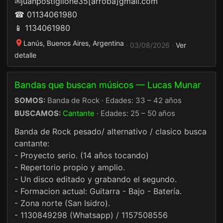
✉
juanpostiglione35[arroba]gmail.com
☎ 01134061980
📱 1134061980
Lanús, Buenos Aires, Argentina
· 03/08/2026 ·
Ver
detalle
Bandas que buscan músicos — Lucas Munar
SOMOS:
Banda de Rock · Edades: 33 – 42 años
BUSCAMOS:
Cantante
· Edades: 25 – 50 años
Banda de Rock pesado/ alternativo / clasico busca
cantante:
- Proyecto serio. (14 años tocando)
- Repertorio propio y amplio.
- Un disco editado y grabando el segundo.
- Formacion actual: Guitarra - Bajo - Batería.
- Zona norte (San Isidro).
- 1130849298 (Whatsapp) / 1157508556