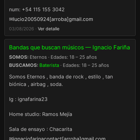
num: +54 115 155 3042
✉
lucio20050924[arroba]gmail.com
03/08/2026 ·
Ver detalle
Bandas que buscan músicos — Ignacio Fariña
SOMOS:
Eternos · Edades: 18 – 25 años
BUSCAMOS:
Baterista
· Edades: 18 – 25 años
Somos Eternos , banda de rock , estilo , tan
biónica , airbag , soda.
Ig : ignafarina23
Home studio: Ramos Mejía
Sala de ensayo : Chacarita
✉
ignaciofarinacontact[arroba]gmail.com