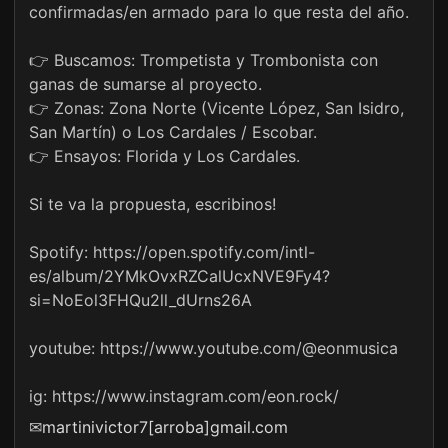
confirmadas/en armado para lo que resta del año.
👉 Buscamos: Trompetista y Trombonista con
ganas de sumarse al proyecto.
👉 Zonas: Zona Norte (Vicente López, San Isidro,
San Martín) o Los Cardales / Escobar.
👉 Ensayos: Florida y Los Cardales.
Si te va la propuesta, escribinos!
Spotify: https://open.spotify.com/intl-
es/album/2YMkOvxRZCalUcxNVE9Fy4?
si=NoEol3FHQu2ll_dUrns26A
youtube: https://www.youtube.com/@eonmusica
ig: https://www.instagram.com/eon.rock/
✉
martinivictor7[arroba]gmail.com