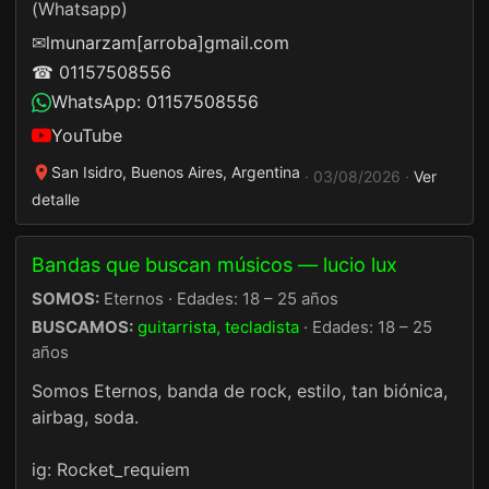
(Whatsapp)
✉
lmunarzam[arroba]gmail.com
☎ 01157508556
WhatsApp: 01157508556
YouTube
San Isidro, Buenos Aires, Argentina
· 03/08/2026 ·
Ver
detalle
Bandas que buscan músicos — lucio lux
SOMOS:
Eternos · Edades: 18 – 25 años
BUSCAMOS:
guitarrista, tecladista
· Edades: 18 – 25
años
Somos Eternos, banda de rock, estilo, tan biónica,
airbag, soda.
ig: Rocket_requiem