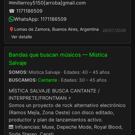
✉
millerroy5150[arroba]gmail.com
☎ 1171186509
WhatsApp: 1171186509
Lomas de Zamora, Buenos Aires, Argentina
· 28/07/2026
·
Ver detalle
Bandas que buscan músicos — Mistica
Salvaje
SOMOS:
Mistica Salvaje · Edades: 40 – 45 años
BUSCAMOS:
Cantante
· Edades: 30 – 45 años
MÍSTICA SALVAJE BUSCA CANTANTE /
INTERPRETE/FRONTMAN ⚡
Somos un proyecto de rock alternativo electrónico
(Ramos Mejía, Zona Oeste) con disco editado,
productor y plan de lanzamientos activo.
🎹 Influencias: Muse, Depeche Mode, Royal Blood,
Soda Stereo, Cerati.