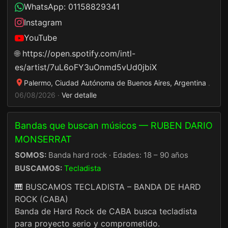
WhatsApp: 01158829341
Instagram
YouTube
🌐
https://open.spotify.com/intl-
es/artist/7uL6oFY3uOnmd5vUd0jbiX
Palermo, Ciudad Autónoma de Buenos Aires, Argentina
·
06/08/2026 ·
Ver detalle
Bandas que buscan músicos — RUBEN DARIO
MONSERRAT
SOMOS:
Banda hard rock · Edades: 18 – 90 años
BUSCAMOS:
Tecladista
🎹 BUSCAMOS TECLADISTA – BANDA DE HARD
ROCK (CABA)
Banda de Hard Rock de CABA busca tecladista
para proyecto serio y comprometido.