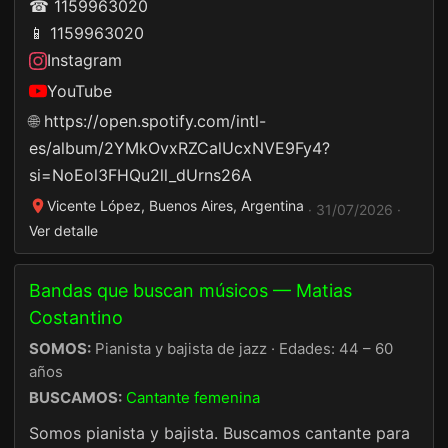
☎ 1159963020
📱 1159963020
Instagram
YouTube
🌐
https://open.spotify.com/intl-
es/album/2YMkOvxRZCalUcxNVE9Fy4?
si=NoEol3FHQu2ll_dUrns26A
Vicente López, Buenos Aires, Argentina
· 31/07/2026 ·
Ver detalle
Bandas que buscan músicos — Matias
Costantino
SOMOS:
Pianista y bajista de jazz · Edades: 44 – 60
años
BUSCAMOS:
Cantante femenina
Somos pianista y bajista. Buscamos cantante para