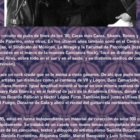
l circuito de pubs de fines de los ’80, Caras más Caras, Shams, Reims 
de Palermo, entre otros. En los últimos años también sonó en el Centro
jas, el Sindicato de Músicos, La Mirage y la Facultad de Psicología (hiz
citales en el marco de la muestra Caricatura Rock). Tocó en distintos lu
s Aires, sobre todo en el sur y en el oeste, y en distintos medios de c
evisión).
ace un rock crudo que se le anima a otros géneros. De ahí que pudo te
a artistas tan disímiles como el cantante de V8 y Logos, Beto Zamarbide, 
 Liliana Herrero. Igual amplitud mostró al tocar en una misma semana de
eavy Rata Blanca y en el festival de jazz de la Academia Efimus, donde 
con Ricardo Pellican y Héctor López Furst. También tocó junto a Ulises 
l Fuego, Durazno de Gala y abrió el recital del guitarrista norteamerican
’95, editó en forma independiente un material de colección de sólo 300 c
ápidamente. Se trataba de un casete con nueve temas acompañado de un
ras de las canciones, textos y dibujos de artistas como Semilla Bucciarell
, Daniela Fiorentino, Alejandra Goñic, Mariel Banquero y Luis Schinca.