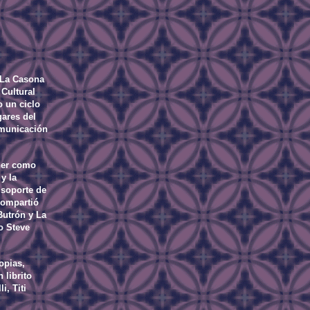
y La Casona
 Cultural
o un ciclo
gares del
omunicación
ner como
y la
 soporte de
compartió
Butrón y La
o Steve
opias,
 librito
i, Titi