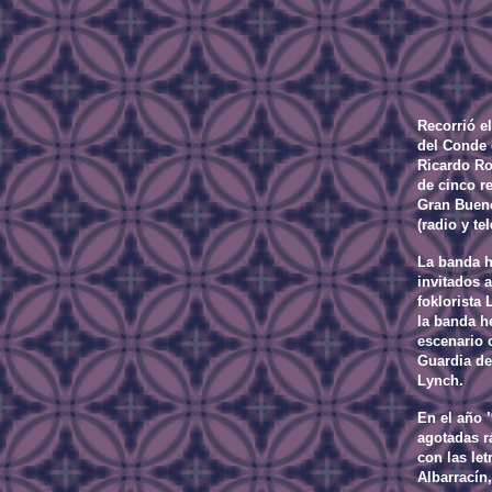
Recorrió e
del Conde 
Ricardo Ro
de cinco re
Gran Bueno
(radio y tel
La banda h
invitados 
foklorista
la banda h
escenario 
Guardia de
Lynch.
En el año 
agotadas r
con las let
Albarracín