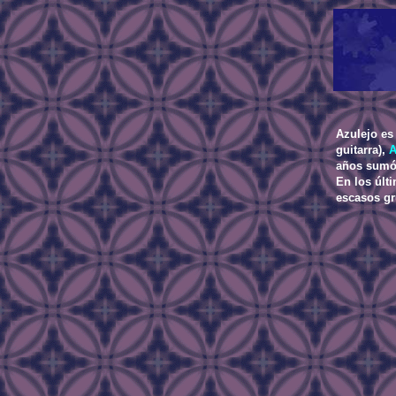
Azulejo es
guitarra),
A
años sumó,
En los últ
escasos gr