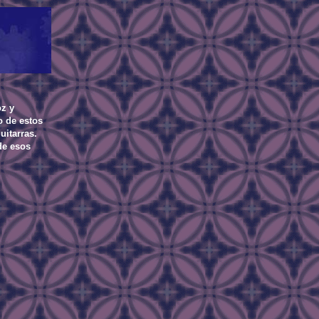
z y
go de estos
uitarras.
de esos